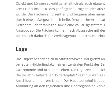
Objekt und können sowohl ganzheitlich als auch etagenw
vom EG bis ins 3. OG des gepflegten Bürogebäudes aus d
wurde. Die Flächen sind zentral und bequem über eine
durch eine außergewöhnlich helle, freundliche Arbeits
Getrennte Sanitäranlagen sowie eine voll ausgestattet
Angebot ab. Die Flächen können nach Absprache mit dem
bieten sich dadurch für Werbeagenturen, Architekturbü
Lage
Das Objekt befindet sich in Stuttgart-West und grenzt a
beliebten Hölderlinplatz – einem zentralen Punkt des Bez
Gastronomie und urbanem Leben. Die Lage zeichnet sich
Die U-Bahn-Haltestelle “Hölderlinplatz” liegt nur wenige
Anschluss an mehrere Linien. Der Hauptbahnhof ist eben
Anbindung an den regionalen und überregionalen Verke