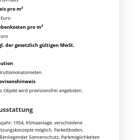
eis pro m²
 Euro
benkosten pro m²
Euro
gl. der gesetzlich gültigen MwSt.
ution
Bruttomonatsmieten
ovisonshinweis
s Objekt wird provisionsfrei angeboten.
usstattung
ujahr: 1954, Klimaanlage, verschiedene
tzungskonzepte möglich, Parkettboden,
ßenliegender Sonnenschutz, Parkmöglichkeiten