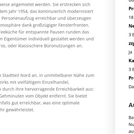
eise angemietet werden. Sie erstrecken sich
Pr
em Jahr 1954, das kontinuierlich modernisiert
18
n Personenaufzug erreichbar und überzeugen
atmosphäre dank großzügiger Fensterfronten.
Ne
e Teeküche für entspannte Pausen runden das
3 
 Eigentümer individuell gestaltet werden und
zz
ros, oder klassischere Büronutzungen an.
Ja
Ka
3 
m Stadtteil Nord an, in unmittelbarer Nähe zum
Pr
irks mit vielfältigem Einzelhandel,
Da
 durch ihre hervorragende Erreichbarkeit aus:
 Gehminuten vom Objekt entfernt. Sie bietet
falls gut erreichbar, was eine optimale
A
hr gewährleistet.
Ba
Nu
au