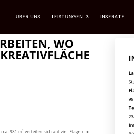
ÜBER UNS
LEISTUNGEN
INSERATE
ARBEITEN, WO
 KREATIVFLÄCHE
I
La
St
Fl
98
Te
23
Im
ca. 981 m² verteilen sich auf vier Etagen im
Bü