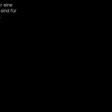
r eine
sind für
.