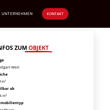
UNTERNEHMEN
KONTAKT
NFOS ZUM
OBJEKT
ge
uttgart-West
äche
1m²
ilbar ab
4 m²
mobilientyp
ro/Praxis