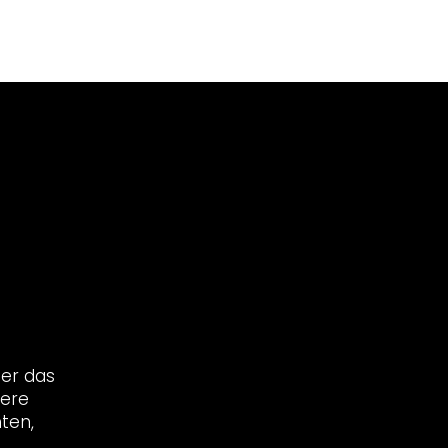
ber das
sere
ten,