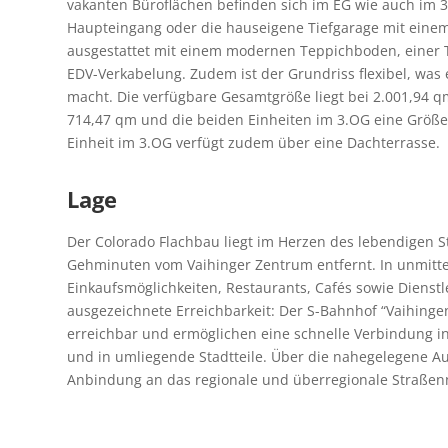
vakanten Büroflächen befinden sich im EG wie auch im 3.
Haupteingang oder die hauseigene Tiefgarage mit einem
ausgestattet mit einem modernen Teppichboden, einer T
EDV-Verkabelung. Zudem ist der Grundriss flexibel, wa
macht. Die verfügbare Gesamtgröße liegt bei 2.001,94 q
714,47 qm und die beiden Einheiten im 3.OG eine Größe
Einheit im 3.OG verfügt zudem über eine Dachterrasse.
Lage
Der Colorado Flachbau liegt im Herzen des lebendigen S
Gehminuten vom Vaihinger Zentrum entfernt. In unmittel
Einkaufsmöglichkeiten, Restaurants, Cafés sowie Dienstl
ausgezeichnete Erreichbarkeit: Der S-Bahnhof “Vaihinge
erreichbar und ermöglichen eine schnelle Verbindung in
und in umliegende Stadtteile. Über die nahegelegene A
Anbindung an das regionale und überregionale Straßen