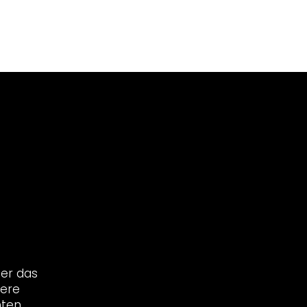
ber das
sere
ten,