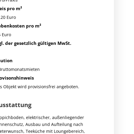
eis pro m²
.20 Euro
benkosten pro m²
5 Euro
gl. der gesetzlich gültigen MwSt.
ution
Bruttomonatsmieten
ovisonshinweis
s Objekt wird provisionsfrei angeboten.
usstattung
ppichboden, elektrischer, außenliegender
nnenschutz, Ausbau und Aufteilung nach
eterwunsch, Teeküche mit Loungebereich,