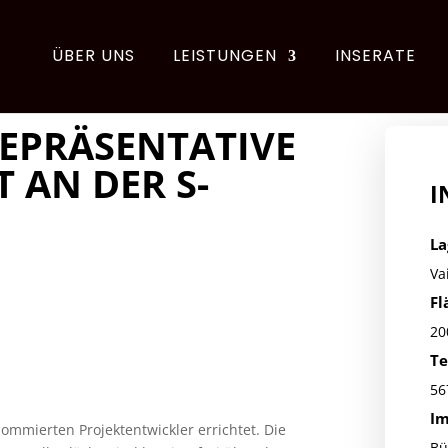
ÜBER UNS
LEISTUNGEN
INSERATE
REPRÄSENTATIVE
 AN DER S-
I
La
Va
Fl
20
Te
56
Im
mmierten Projektentwickler errichtet. Die
Bü