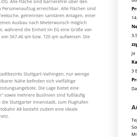
OG. Alle Fläche sind barrierefrei über den
Pr
 Personenaufzug erreichbar. Alle Flächen sind
eeküche, getrennten sanitären Anlagen, einer
14
s einen Ausbau nach Mieterwunsch möglich
Ne
m, während die Einheit im EG eine Größe von
3.
 von 567,46 qm bzw. 720 qm aufweisen. Die
zz
Ja
Ka
3 
tadtbezirks Stuttgart-Vaihingen, nur wenige
Pr
barer Nähe befinden sich vielfältige
eistungsangebote. Die Lage bietet eine
Da
n” sowie mehrere Buslinien sind fußläufig
 die Stuttgarter Innenstadt, zum Flughafen
A
utobahn A8 besteht zudem eine ideale
netz.
Te
So
Mi