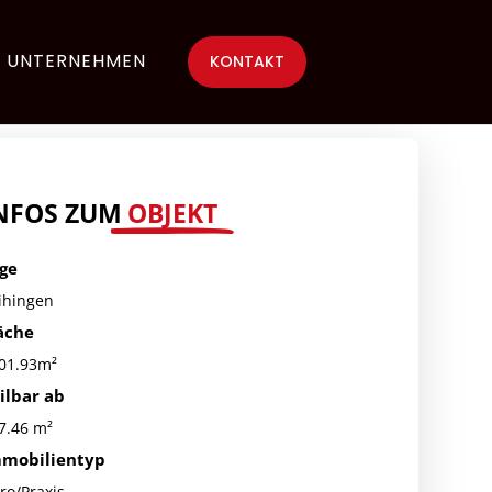
UNTERNEHMEN
KONTAKT
NFOS ZUM
OBJEKT
ge
ihingen
äche
01.93m²
ilbar ab
7.46 m²
mobilientyp
ro/Praxis