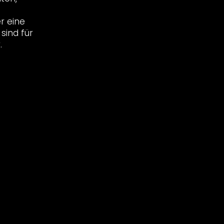
r eine
sind für
.